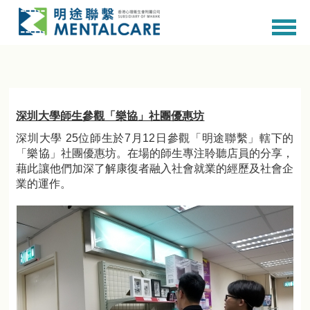
深圳大學師生參觀「樂協」社團優惠坊
深圳大學 25位師生於7月12日參觀「明途聯繫」轄下的
「樂協」社團優惠坊。在場的師生專注聆聽店員的分享，
藉此讓他們加深了解康復者融入社會就業的經歷及社會企
業的運作。