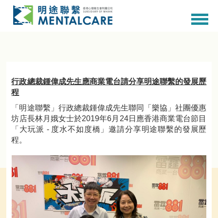
行政總裁鍾偉成先生應商業電台請分享明途聯繫的發展歷
程
「明途聯繫」行政總裁鍾偉成先生聯同「樂協」社團優惠
坊店長林月娥女士於2019年6月24日應香港商業電台節目
「大玩派 - 度水不如度橋」邀請分享明途聯繫的發展歷
程。