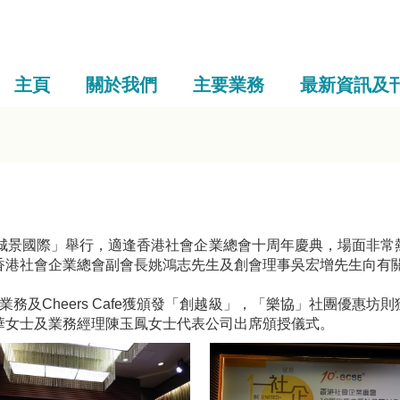
主頁
關於我們
主要業務
最新資訊及
日假「城景國際」舉行，適逢香港社會企業總會十周年慶典，場面
香港社會企業總會副會長姚鴻志先生及創會理事吳宏增先生向有
業務及Cheers Cafe獲頒發「創越級」，「樂協」社團優惠
華女士及業務經理陳玉鳳女士代表公司出席頒授儀式。