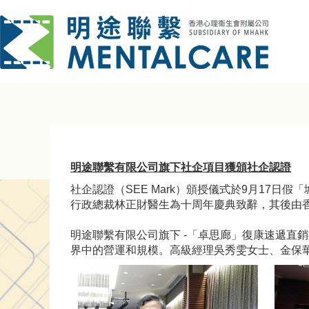
明途聯繫有限公司旗下社企項目獲頒社企認證
社企認證（SEE Mark）頒授儀式於9月17
行政總裁林正財醫生為十周年慶典致辭，其後由
明途聯繫有限公司旗下 -「卓思廊」復康速遞直銷
界中的營運和規模。高級經理吳秀雯女士、金保