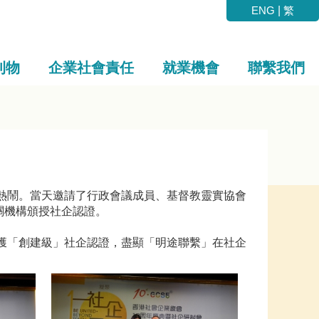
ENG
|
繁
刊物
企業社會責任
就業機會
聯繫我們
非常熱鬧。當天邀請了行政會議成員、基督教靈實協會
關機構頒授社企認證。
坊則獲「創建級」社企認證，盡顯「明途聯繫」在社企