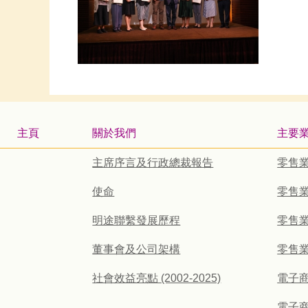
主頁
關於我們
主要
主席序言及行政總裁報告
零售
使命
零售業
明途聯繫發展歷程
零售業
董事會及公司架構
零售業
社會效益亮點 (2002-2025)
電子
電子商