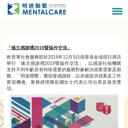
「僱主感謝禮2019
暨協作交流」
救世軍社會服務部於2019年12月5日假香港金域假日酒店
舉行「僱主感謝禮2019暨協作交流」，以感謝社福機構
支持不同年齡及有特殊需要的服務對象解決就業需要及困
難。「明途聯繫」獲頒發感謝狀，以表揚提供就業及工作
實習機會。業務經理陳彩嫻女士代表公司出席及接受獎
項。