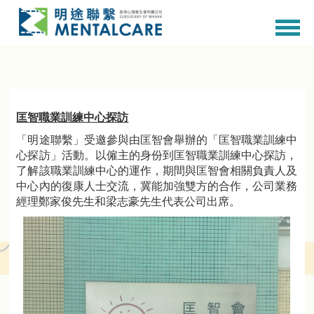
匡智職業訓練中心探訪
「明途聯繫」受邀參與由匡智會舉辦的「匡智職業訓練中
心探訪」活動。以僱主的身份到匡智職業訓練中心探訪，
了解該職業訓練中心的運作，期間與匡智會相關負責人及
中心內的復康人士交流，冀能加強雙方的合作，公司業務
經理鄭家俊先生和梁志豪先生代表公司出席。