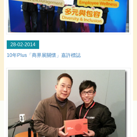
28-02-2014
10年Plus「商界展關懷」嘉許標誌