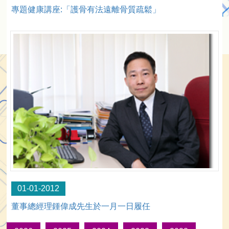
專題健康講座:「護骨有法遠離骨質疏鬆」
01-01-2012
董事總經理鍾偉成先生於一月一日履任