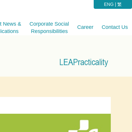
ENG
|
繁
st News &
Corporate Social
Career
Contact Us
ications
Responsibilities